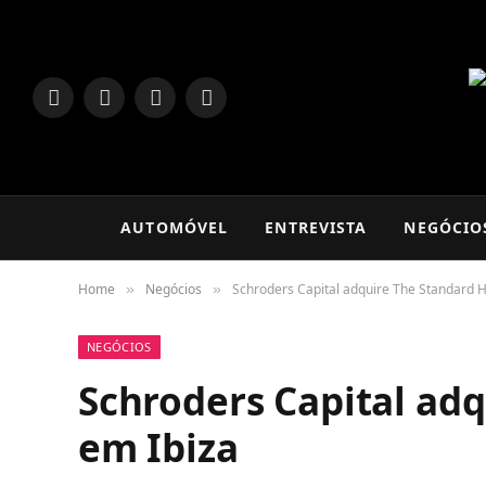
LinkedIn
Facebook
Instagram
TikTok
AUTOMÓVEL
ENTREVISTA
NEGÓCIO
Home
Negócios
Schroders Capital adquire The Standard H
»
»
NEGÓCIOS
Schroders Capital adq
em Ibiza