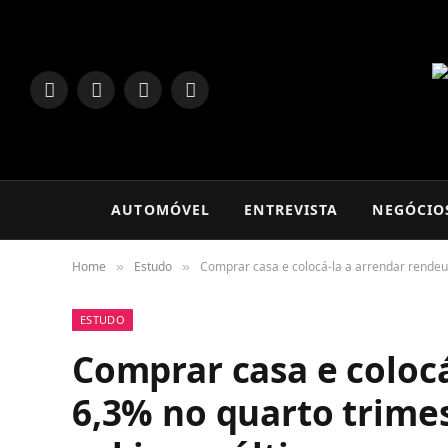
LinkedIn
Facebook
Instagram
TikTok
AUTOMÓVEL
ENTREVISTA
NEGÓCIO
Home
Estudo
Comprar casa e colocá-la a arrendar rendeu 
»
»
ESTUDO
Comprar casa e coloc
6,3% no quarto trimes