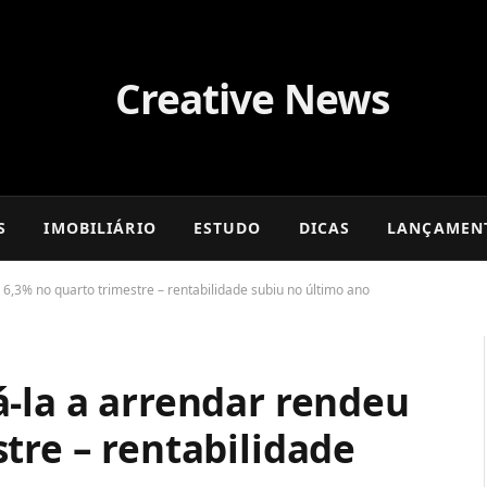
S
IMOBILIÁRIO
ESTUDO
DICAS
LANÇAMEN
6,3% no quarto trimestre – rentabilidade subiu no último ano
á-la a arrendar rendeu
tre – rentabilidade