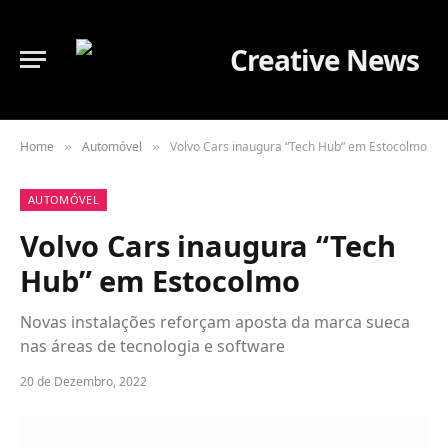
Home
Automóvel
Volvo Cars inaugura “Tech Hub” em Estocolmo
»
»
AUTOMÓVEL
Volvo Cars inaugura “Tech
Hub” em Estocolmo
Novas instalações reforçam aposta da marca sueca
nas áreas de tecnologia e software
20 de Dezembro, 2022