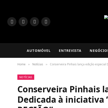
LinkedIn
Facebook
Instagram
TikTok
AUTOMÓVEL
ENTREVISTA
NEGÓCIO
Home
Notícias
Conserveira Pinhais lança edição especial
»
»
NOTÍCIAS
Conserveira Pinhais l
Dedicada à iniciativ