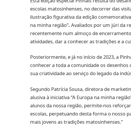
Esta edição especial Pinhais resulta do desaf
escolas matosinhenses, no decorrer das visit
ilustração figurativa da edição comemorativa
na minha região”
.
Avaliados por um júri da r
recentemente num almoço de encerramento 
atividades, dar a conhecer as tradições e a cu
Posteriormente, e já no início de 2023, a Pin
conhecer a toda a comunidade os desenhos 
sua criatividade ao serviço do legado da indús
Segundo Patrícia Sousa, diretora de marketin
alusiva à iniciativa “A Europa na minha regi
alunos da nossa região, permite-nos reforça
escolas, perpetuando desta forma o nosso pa
mais jovens as tradições matosinhenses.”