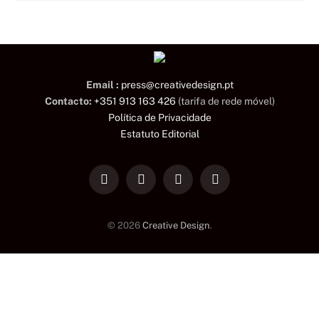
Email :
press@creativedesign.pt
Contacto:
+351 913 163 426
(tarifa de rede móvel)
Política de Privacidade
Estatuto Editorial
LinkedIn
Facebook
Instagram
TikTok
© 2026
Creative Design
.