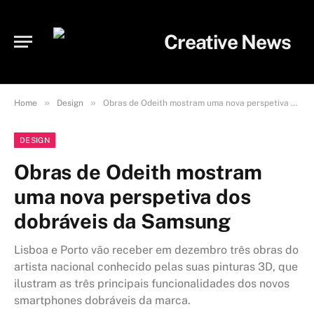
»
»
Home
Design
Obras de Odeith mostram uma nova perspetiva dos dobráveis da Samsung
DESIGN
Obras de Odeith mostram
uma nova perspetiva dos
dobráveis da Samsung
Lisboa e Porto vão receber em dezembro três obras do
artista nacional conhecido pelas suas pinturas 3D, que
ilustram as três principais funcionalidades dos novos
smartphones dobráveis da marca.