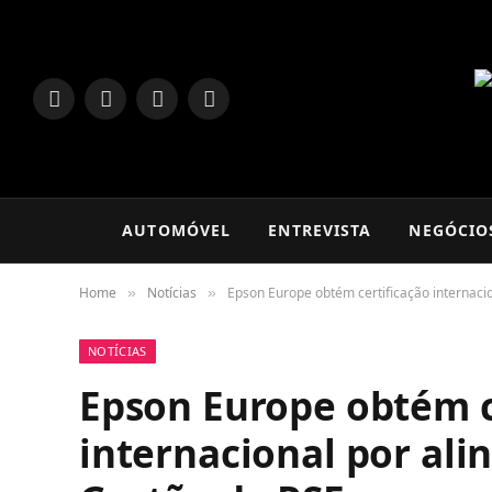
LinkedIn
Facebook
Instagram
TikTok
AUTOMÓVEL
ENTREVISTA
NEGÓCIO
Home
Notícias
Epson Europe obtém certificação internaci
»
»
NOTÍCIAS
Epson Europe obtém c
internacional por ali