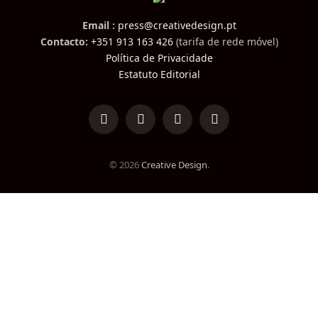
Email :
press@creativedesign.pt
Contacto:
+351 913 163 426
(tarifa de rede móvel)
Política de Privacidade
Estatuto Editorial
LinkedIn
Facebook
Instagram
TikTok
© 2026
Creative Design
.