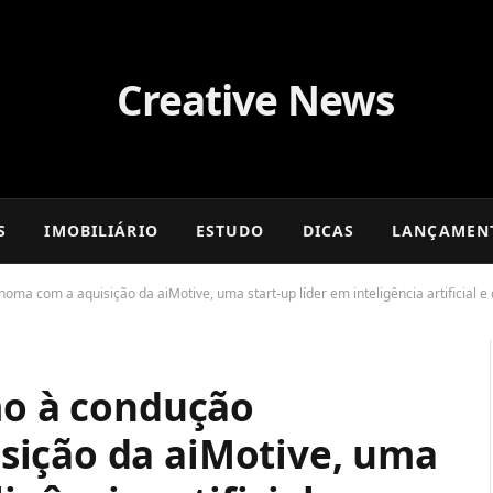
S
IMOBILIÁRIO
ESTUDO
DICAS
LANÇAMEN
noma com a aquisição da aiMotive, uma start-up líder em inteligência artificial
mo à condução
sição da aiMotive, uma