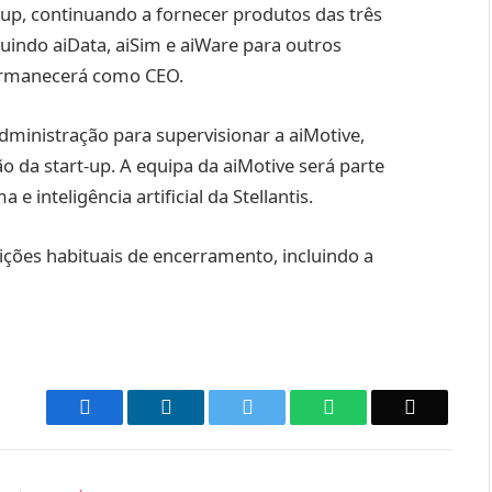
-up, continuando a fornecer produtos das três
cluindo aiData, aiSim e aiWare para outros
permanecerá como CEO.
Administração para supervisionar a aiMotive,
 da start-up. A equipa da aiMotive será parte
inteligência artificial da Stellantis.
dições habituais de encerramento, incluindo a
Facebook
LinkedIn
Twitter
WhatsApp
Email