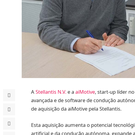
A
Stellantis N.V.
e a
aiMotive
, start-up líder n
avançada e de software de condução autóno
de aquisição da aiMotive pela Stellantis.
Esta aquisição aumenta o potencial tecnológic
artificial e da condução autónoma, expande a