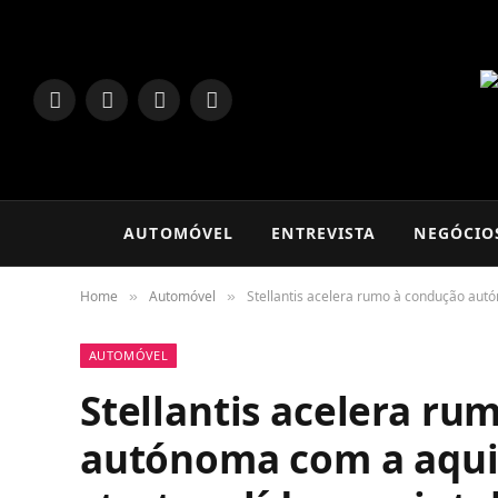
LinkedIn
Facebook
Instagram
TikTok
AUTOMÓVEL
ENTREVISTA
NEGÓCIO
Home
Automóvel
Stellantis acelera rumo à condução autó
»
»
AUTOMÓVEL
Stellantis acelera ru
autónoma com a aqui