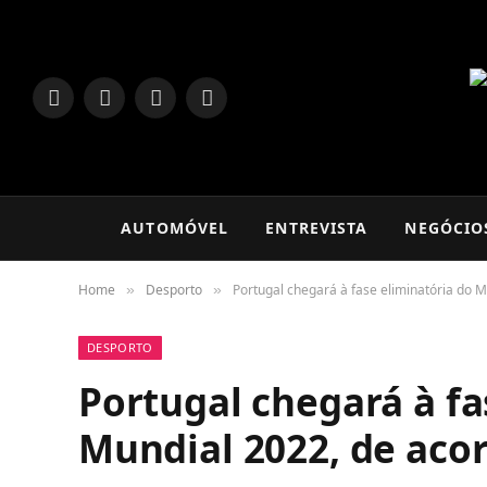
LinkedIn
Facebook
Instagram
TikTok
AUTOMÓVEL
ENTREVISTA
NEGÓCIO
Home
Desporto
Portugal chegará à fase eliminatória do 
»
»
DESPORTO
Portugal chegará à fa
Mundial 2022, de aco