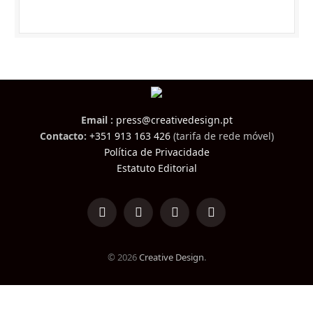
Email :
press@creativedesign.pt
Contacto:
+351 913 163 426
(tarifa de rede móvel)
Política de Privacidade
Estatuto Editorial
LinkedIn
Facebook
Instagram
TikTok
© 2026
Creative Design
.