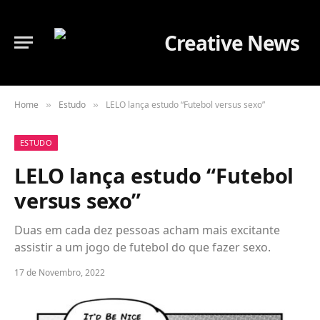
Home
Estudo
LELO lança estudo “Futebol versus sexo”
»
»
ESTUDO
LELO lança estudo “Futebol
versus sexo”
Duas em cada dez pessoas acham mais excitante
assistir a um jogo de futebol do que fazer sexo.
17 de Novembro, 2022