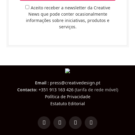
Aceito receber a newsletter da Creative
News que pode conter ocasionalmente
informações sobre iniciativas, produtos e
serviços.
Email :
press@creativedesign.pt
Contacto:
+351 913 163 426
(tarifa de rede móvel)
Política de Privacidade
Estatuto Editorial
LinkedIn
Facebook
Instagram
TikTok