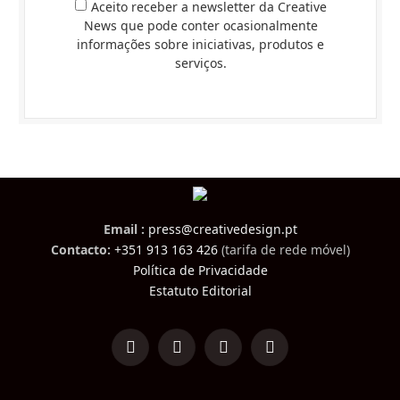
Aceito receber a newsletter da Creative
News que pode conter ocasionalmente
informações sobre iniciativas, produtos e
serviços.
Email :
press@creativedesign.pt
Contacto:
+351 913 163 426
(tarifa de rede móvel)
Política de Privacidade
Estatuto Editorial
LinkedIn
Facebook
Instagram
TikTok