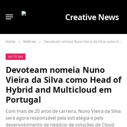
Home
Notícias
Devoteam nomeia Nuno Vieira da Silva como Head of Hybrid and Multicloud em Portugal
»
»
NOTÍCIAS
Devoteam nomeia Nuno
Vieira da Silva como Head of
Hybrid and Multicloud em
Portugal
Com mais de 20 anos de carreira, Nuno Vieira da Silva
será agora responsável pela estratégia e pelo
desenvolvimento de negócio de soluções de Cloud