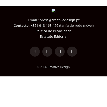
Email :
press@creativedesign.pt
Contacto:
+351 913 163 426
(tarifa de rede móvel)
Política de Privacidade
Estatuto Editorial
LinkedIn
Facebook
Instagram
TikTok
© 2026
Creative Design
.