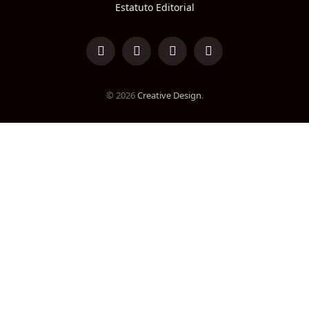
Estatuto Editorial
LinkedIn
Facebook
Instagram
TikTok
© 2026
Creative Design
.