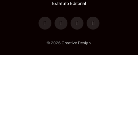
Estatuto Editorial
LinkedIn
Facebook
Instagram
TikTok
© 2026
Creative Design
.