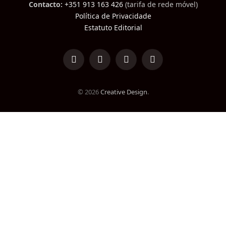
Contacto:
+351 913 163 426
(tarifa de rede móvel)
Política de Privacidade
Estatuto Editorial
LinkedIn
Facebook
Instagram
TikTok
© 2026
Creative Design
.