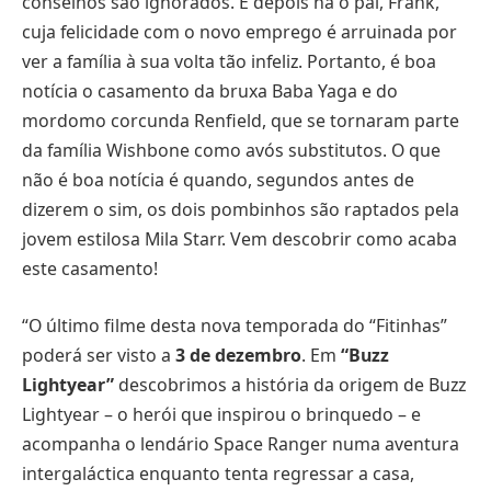
conselhos são ignorados. E depois há o pai, Frank,
cuja felicidade com o novo emprego é arruinada por
ver a família à sua volta tão infeliz. Portanto, é boa
notícia o casamento da bruxa Baba Yaga e do
mordomo corcunda Renfield, que se tornaram parte
da família Wishbone como avós substitutos. O que
não é boa notícia é quando, segundos antes de
dizerem o sim, os dois pombinhos são raptados pela
jovem estilosa Mila Starr. Vem descobrir como acaba
este casamento!
“O último filme desta nova temporada do “Fitinhas”
poderá ser visto a
3 de dezembro
. Em
“Buzz
Lightyear”
descobrimos a história da origem de Buzz
Lightyear – o herói que inspirou o brinquedo – e
acompanha o lendário Space Ranger numa aventura
intergaláctica enquanto tenta regressar a casa,