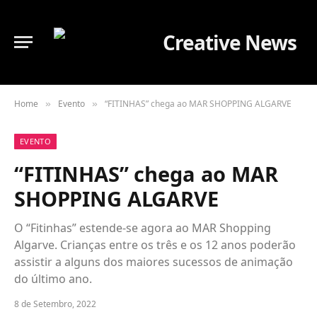
Home
Evento
“FITINHAS” chega ao MAR SHOPPING ALGARVE
»
»
EVENTO
“FITINHAS” chega ao MAR
SHOPPING ALGARVE
O “Fitinhas” estende-se agora ao MAR Shopping
Algarve. Crianças entre os três e os 12 anos poderão
assistir a alguns dos maiores sucessos de animação
do último ano.
8 de Setembro, 2022