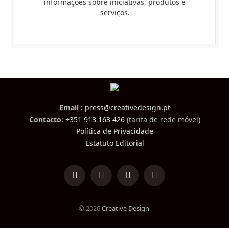
informações sobre iniciativas, produtos e
serviços.
Email :
press@creativedesign.pt
Contacto:
+351 913 163 426
(tarifa de rede móvel)
Política de Privacidade
Estatuto Editorial
LinkedIn
Facebook
Instagram
TikTok
© 2026
Creative Design
.