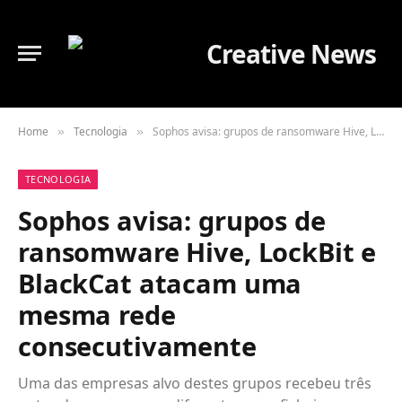
Home
Tecnologia
Sophos avisa: grupos de ransomware Hive, LockBit e BlackCat atacam uma mesma rede consecutivamente
»
»
TECNOLOGIA
Sophos avisa: grupos de
ransomware Hive, LockBit e
BlackCat atacam uma
mesma rede
consecutivamente
Uma das empresas alvo destes grupos recebeu três