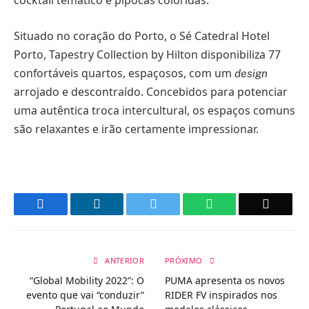
cocktail temático e pipocas coloridas.
Situado no coração do Porto, o Sé Catedral Hotel
Porto, Tapestry Collection by Hilton disponibiliza 77
confortáveis quartos, espaçosos, com um
design
arrojado e descontraído. Concebidos para potenciar
uma autêntica troca intercultural, os espaços comuns
são relaxantes e irão certamente impressionar.
Facebook
LinkedIn
Twitter
WhatsApp
Email
ANTERIOR
PRÓXIMO
“Global Mobility 2022”: O
PUMA apresenta os novos
evento que vai “conduzir”
RIDER FV inspirados nos