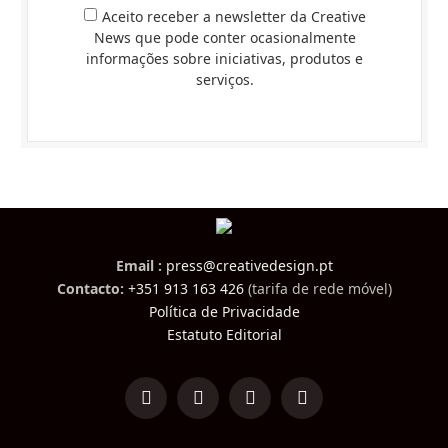
Aceito receber a newsletter da Creative
News que pode conter ocasionalmente
informações sobre iniciativas, produtos e
serviços.
Email :
press@creativedesign.pt
Contacto:
+351 913 163 426
(tarifa de rede móvel)
Política de Privacidade
Estatuto Editorial
LinkedIn
Facebook
Instagram
TikTok