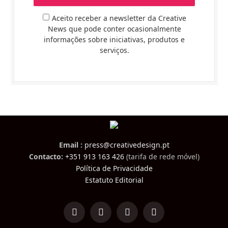
Aceito receber a newsletter da Creative
News que pode conter ocasionalmente
informações sobre iniciativas, produtos e
serviços.
Email :
press@creativedesign.pt
Contacto:
+351 913 163 426
(tarifa de rede móvel)
Política de Privacidade
Estatuto Editorial
LinkedIn
Facebook
Instagram
TikTok