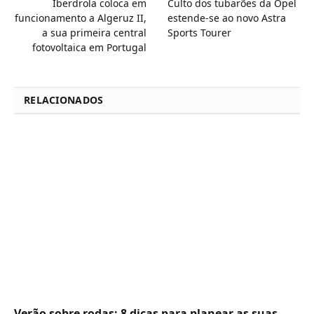
Iberdrola coloca em
Culto dos tubarões da Opel
funcionamento a Algeruz II,
estende-se ao novo Astra
a sua primeira central
Sports Tourer
fotovoltaica em Portugal
RELACIONADOS
Verão sobre rodas: 8 dicas para planear as suas