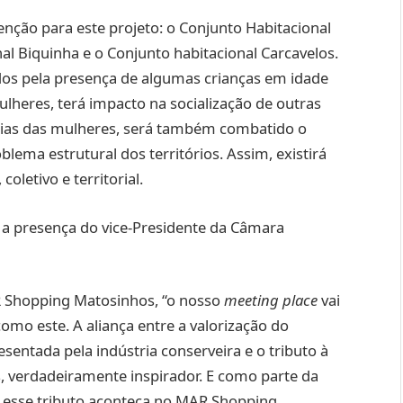
enção para este projeto: o Conjunto Habitacional
al Biquinha e o Conjunto habitacional Carcavelos.
dos pela presença de algumas crianças em idade
ulheres, terá impacto na socialização de outras
ncias das mulheres, será também combatido o
ema estrutural dos territórios. Assim, existirá
coletivo e territorial.
 a presença do vice-Presidente da Câmara
R Shopping Matosinhos, “o nosso
meeting place
vai
omo este. A aliança entre a valorização do
esentada pela indústria conserveira e o tributo à
s, verdadeiramente inspirador. E como parte da
esse tributo aconteça no MAR Shopping