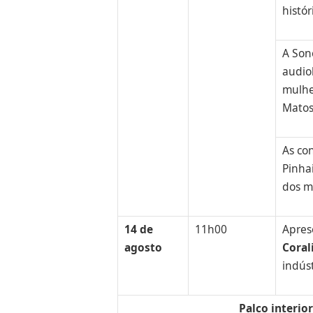
histór
A Son
audio
mulhe
Matos
As co
Pinhai
dos m
14 de
11h00
Aprese
agosto
Coral
indús
Palco interior | Espaço d