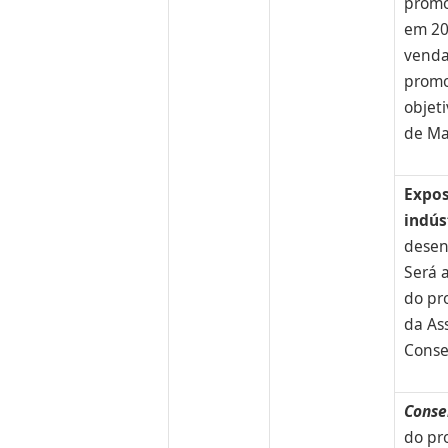
promo
em 20
venda
promo
objeti
de Ma
Expos
indús
desen
Será 
do pr
da As
Conse
Conse
do pr