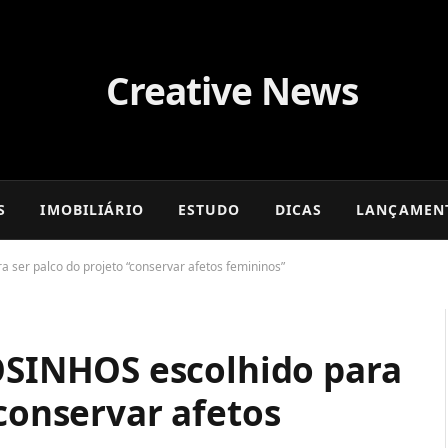
S
IMOBILIÁRIO
ESTUDO
DICAS
LANÇAMEN
er palco do projeto “conservar afetos femininos”
INHOS escolhido para
“conservar afetos