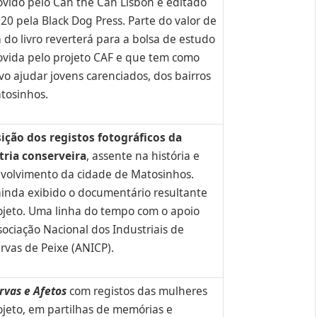
vido pelo Can the Can Lisbon e editado
20 pela Black Dog Press. Parte do valor de
 do livro reverterá para a bolsa de estudo
vida pelo projeto CAF e que tem como
vo ajudar jovens carenciados, dos bairros
tosinhos.
ição dos registos fotográficos da
tria
conserveira
, assente na história e
volvimento da cidade de Matosinhos.
ainda exibido o documentário resultante
ojeto. Uma linha do tempo com o apoio
sociação Nacional dos Industriais de
rvas de Peixe (ANICP).
rvas e Afetos
com registos das mulheres
ojeto, em partilhas de memórias e