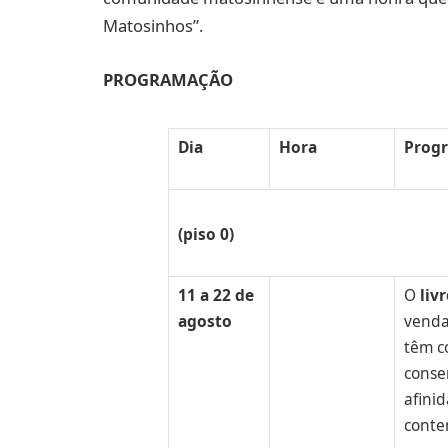
Matosinhos”.
PROGRAMAÇÃO
Dia
Hora
Prog
Varandim junto à
(piso 0)
11 a 22 de
O
liv
agosto
venda
têm c
conse
afini
conte