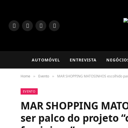
LinkedIn
Facebook
Instagram
TikTok
AUTOMÓVEL
ENTREVISTA
NEGÓCIO
Home
Evento
MAR SHOPPING MATOSINHOS escolhido para s
»
»
EVENTO
MAR SHOPPING MATOS
ser palco do projeto 