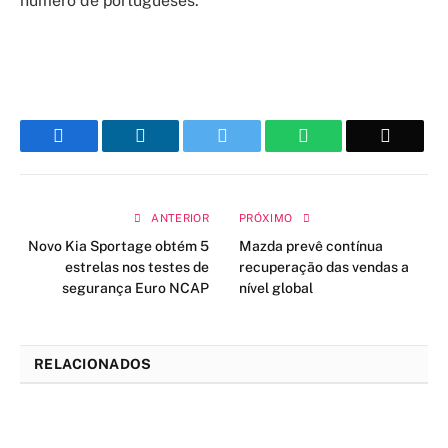
número de portugueses.
Facebook
LinkedIn
Twitter
WhatsApp
Email
ANTERIOR
PRÓXIMO
Novo Kia Sportage obtém 5
Mazda prevê contínua
estrelas nos testes de
recuperação das vendas a
segurança Euro NCAP
nível global
RELACIONADOS