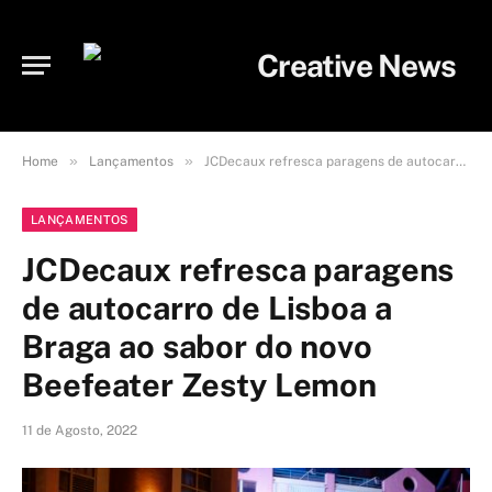
»
»
Home
Lançamentos
JCDecaux refresca paragens de autocarro de Lisboa a Braga ao sabor do novo Beefeater Zesty Lemon
LANÇAMENTOS
JCDecaux refresca paragens
de autocarro de Lisboa a
Braga ao sabor do novo
Beefeater Zesty Lemon
11 de Agosto, 2022