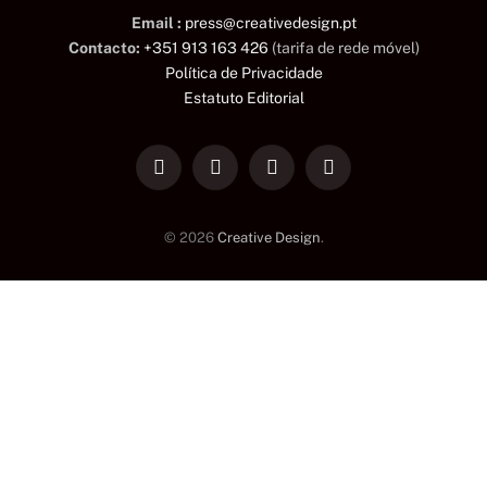
Email :
press@creativedesign.pt
Contacto:
+351 913 163 426
(tarifa de rede móvel)
Política de Privacidade
Estatuto Editorial
LinkedIn
Facebook
Instagram
TikTok
© 2026
Creative Design
.