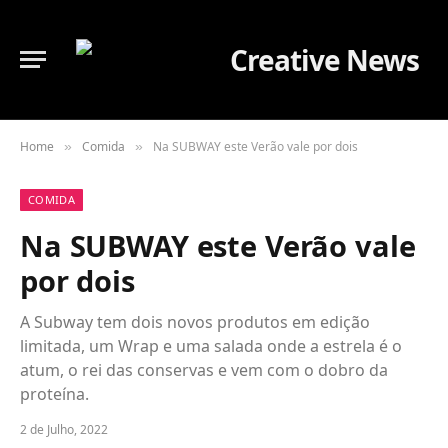
Home
Comida
Na SUBWAY este Verão vale por dois
»
»
COMIDA
Na SUBWAY este Verão vale
por dois
A Subway tem dois novos produtos em edição
limitada, um Wrap e uma salada onde a estrela é o
atum, o rei das conservas e vem com o dobro da
proteína.
2 de Julho, 2022