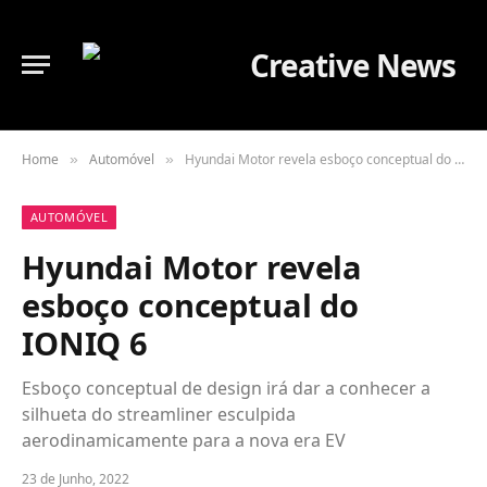
Home
Automóvel
Hyundai Motor revela esboço conceptual do IONIQ 6
»
»
AUTOMÓVEL
Hyundai Motor revela
esboço conceptual do
IONIQ 6
Esboço conceptual de design irá dar a conhecer a
silhueta do streamliner esculpida
aerodinamicamente para a nova era EV
23 de Junho, 2022