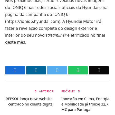
Nos próximos dias, serão reveladas novas imagens
do IONIQ 6 nas redes sociais oficiais da Hyundai e na
página da campanha do IONIQ 6
(
https://ioniq6.hyundai.com
). A Hyundai Motor irá
fazer a revelação completa do design exterior e
interior do seu novo
streamliner
eletrificado no final
deste mês.
Facebook
LinkedIn
Twitter
WhatsApp
Email
ANTERIOR
PRÓXIMO
REPSOL lança novo website,
Inovação em Clima, Energia
centrado no cliente digital
e Mobilidade já trouxe 32,7
M€ para Portugal