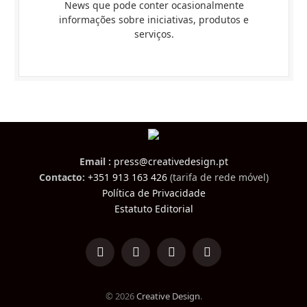
News que pode conter ocasionalmente
informações sobre iniciativas, produtos e
serviços.
Email :
press@creativedesign.pt
Contacto:
+351 913 163 426
(tarifa de rede móvel)
Política de Privacidade
Estatuto Editorial
LinkedIn
Facebook
Instagram
TikTok
© 2026
Creative Design
.