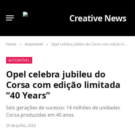
Home
Automóvel
Opel celebra jubileu do Corsa com edição limitada “40 Years”
»
»
AUTOMÓVEL
Opel celebra jubileu do
Corsa com edição limitada
“40 Years”
Seis gerações de sucesso: 14 milhões de unidades
Corsa produzidas em 40 anos
20 de Junho, 2022