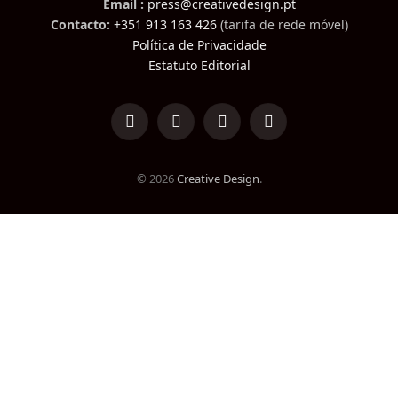
Email :
press@creativedesign.pt
Contacto:
+351 913 163 426
(tarifa de rede móvel)
Política de Privacidade
Estatuto Editorial
LinkedIn
Facebook
Instagram
TikTok
© 2026
Creative Design
.