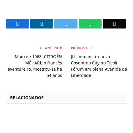
Facebook
LinkedIn
Twitter
WhatsApp
Email
ANTERIOR
PRÓXIMO
Maio de 1968: CITROËN
JLL administra novo
MÉHARI, o francês
Cosentino City no Tivoli
aventureiro, mostrou-se há
Fórum em plena Avenida da
54 anos
Liberdade
RELACIONADOS