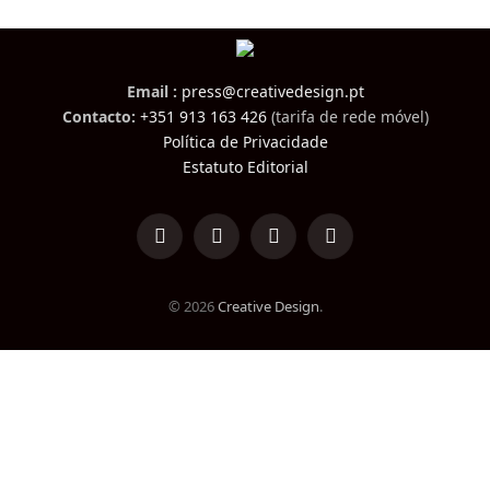
Email :
press@creativedesign.pt
Contacto:
+351 913 163 426
(tarifa de rede móvel)
Política de Privacidade
Estatuto Editorial
LinkedIn
Facebook
Instagram
TikTok
© 2026
Creative Design
.