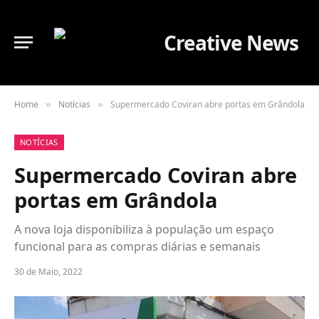
Home
Notícias
Supermercado Coviran abre portas em Grândola
»
»
NOTÍCIAS
Supermercado Coviran abre
portas em Grândola
A nova loja disponibiliza à população um espaço
funcional para as compras diárias e semanais
30 de Maio, 2022