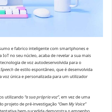
sumo e fabrico inteligente com smartphones e
 IoT no seu núcleo, acaba de revelar a sua mais
 tecnologia de voz autodesenvolvida para o
o-Speech
de estilo espontâneo, que é desenvolvida
a voz única e personalizada para um utilizador
os utilizando
“a sua própria voz”
, em vez de uma
do projeto de pré-investigação
“Own My Voice”
ta tentativa bem-sucedida demonstra o empenho