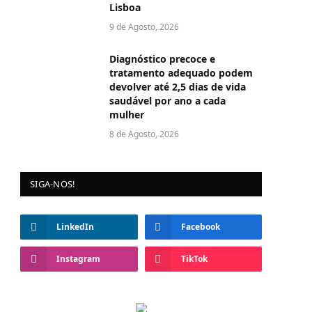
Lisboa
9 de Agosto, 2026
Diagnóstico precoce e
tratamento adequado podem
devolver até 2,5 dias de vida
saudável por ano a cada
mulher
8 de Agosto, 2026
SIGA-NOS!
LinkedIn
Facebook
Instagram
TikTok