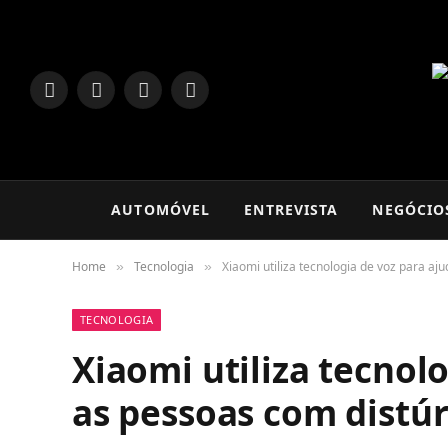
LinkedIn
Facebook
Instagram
TikTok
AUTOMÓVEL
ENTREVISTA
NEGÓCIO
Home
Tecnologia
Xiaomi utiliza tecnologia de voz para aj
»
»
TECNOLOGIA
Xiaomi utiliza tecnol
as pessoas com distúr