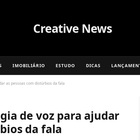
S
IMOBILIÁRIO
ESTUDO
DICAS
LANÇAMEN
udar as pessoas com distúrbios da fala
ogia de voz para ajudar
bios da fala