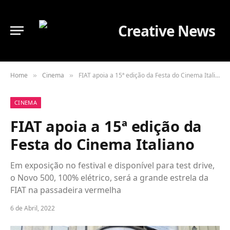
Home
Cinema
FIAT apoia a 15ª edição da Festa do Cinema Italiano
»
»
CINEMA
FIAT apoia a 15ª edição da
Festa do Cinema Italiano
Em exposição no festival e disponível para test drive,
o Novo 500, 100% elétrico, será a grande estrela da
FIAT na passadeira vermelha
6 de Abril, 2022