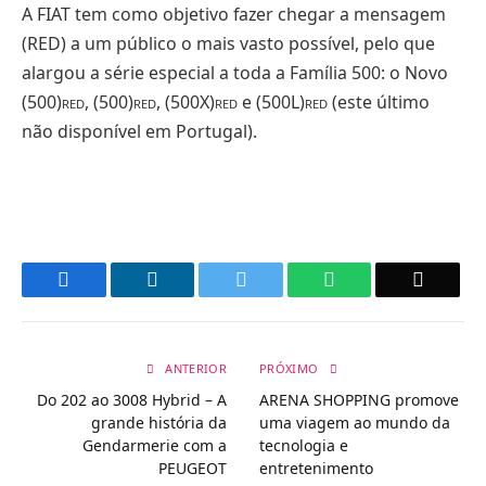
A FIAT tem como objetivo fazer chegar a mensagem
(RED) a um público o mais vasto possível, pelo que
alargou a série especial a toda a Família 500: o Novo
(500)
, (500)
, (500X)
e (500L)
(este último
RED
RED
RED
RED
não disponível em Portugal).
Facebook
LinkedIn
Twitter
WhatsApp
Email
ANTERIOR
PRÓXIMO
Do 202 ao 3008 Hybrid – A
ARENA SHOPPING promove
grande história da
uma viagem ao mundo da
Gendarmerie com a
tecnologia e
PEUGEOT
entretenimento