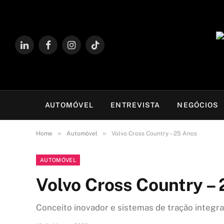
LinkedIn
Facebook
Instagram
TikTok
AUTOMÓVEL
ENTREVISTA
NEGÓCIOS
»
»
Home
Automóvel
Volvo Cross Country – 25 Anos
AUTOMÓVEL
Volvo Cross Country –
Conceito inovador e sistemas de tração integr