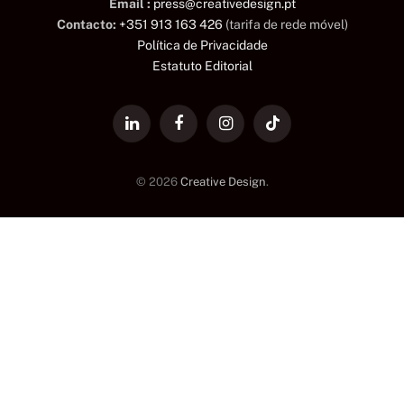
Email :
press@creativedesign.pt
Contacto:
+351 913 163 426
(tarifa de rede móvel)
Política de Privacidade
Estatuto Editorial
LinkedIn
Facebook
Instagram
TikTok
© 2026
Creative Design
.