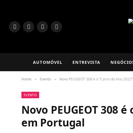
LinkedIn
Facebook
Instagram
TikTok
AUTOMÓVEL
ENTREVISTA
NEGÓCIO
Home
Evento
Novo PEUGEOT 308 é o “Carro do Ano 2022”
»
»
EVENTO
Novo PEUGEOT 308 é o
em Portugal