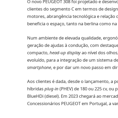
O novo PEUGEOT 308 foi projetado e desenvol
clientes do segmento C em termos de design e
motores, abrangência tecnológica e relação 
beneficia o espaço, tanto na berlina como na
Num ambiente de elevada qualidade, ergonóm
geração de ajudas à condução, com destaque 
compacto,
head-up display
ao nível dos olhos,
evoluído, para a integração de um sistema d
smartphone
, e por dar um novo passo em d
Aos clientes é dada, desde o lançamento, a po
híbridas
plug-in
(PHEV) de 180 ou 225 cv, ou 
BlueHDi (diesel). Em 2023 chegará ao merca
Concessionários PEUGEOT em Portugal, a vari