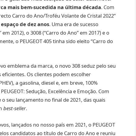
rca mais bem-sucedida na última década
. Com
irecto Carro do Ano/Troféu Volante de Cristal 2022”
espaço de dez anos
. Uma era de sucesso
” em 2012), o 3008 (“Carro do Ano” em 2017) e o
mente, o PEUGEOT 405 tinha sido eleito “Carro do
vo emblema da marca, o novo 308 seduz pelo seu
 eficientes. Os clientes podem escolher
PHEV), a gasolina, diesel e, em breve, 100%
 da PEUGEOT: Sedução, Excelência e Emoção. Com
o seu lançamento no final de 2021, das quais
um
best-seller
.
 novos, lançados no nosso país em 2021, o PEUGEOT
los candidatos ao título de Carro do Ano e reuniu