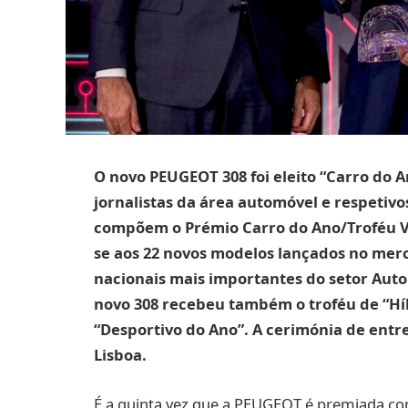
O novo PEUGEOT 308 foi eleito “Carro do A
jornalistas da área automóvel e respetiv
compõem o Prémio Carro do Ano/Troféu Vo
se aos 22 novos modelos lançados no merc
nacionais mais importantes do setor Auto
novo 308 recebeu também o troféu de “Híbr
“Desportivo do Ano”. A cerimónia de ent
Lisboa.
É a quinta vez que a PEUGEOT é premiada co