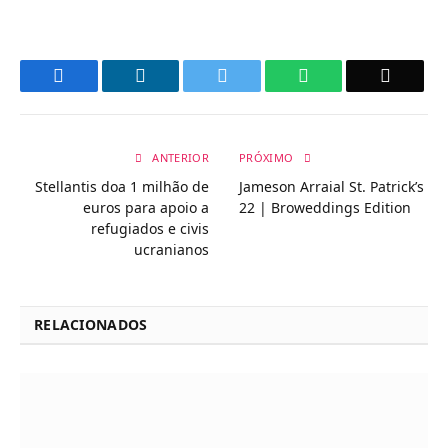
Facebook
LinkedIn
Twitter
WhatsApp
Email
ANTERIOR
PRÓXIMO
Stellantis doa 1 milhão de
Jameson Arraial St. Patrick’s
euros para apoio a
22 | Broweddings Edition
refugiados e civis
ucranianos
RELACIONADOS