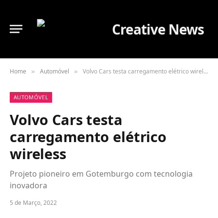
Home
Automóvel
Volvo Cars testa carregamento elétrico wireless
»
»
AUTOMÓVEL
Volvo Cars testa
carregamento elétrico
wireless
Projeto pioneiro em Gotemburgo com tecnologia
inovadora
5 de Março, 2022