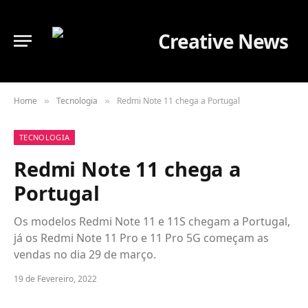
Home
Tecnologia
Redmi Note 11 chega a Portugal
»
»
TECNOLOGIA
Redmi Note 11 chega a
Portugal
Os modelos Redmi Note 11 e 11S chegam a Portugal,
já os Redmi Note 11 Pro e 11 Pro 5G começam as
vendas no dia 29 de março.
19 de Fevereiro, 2022