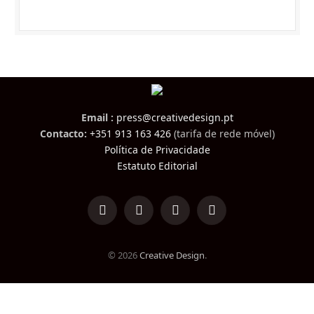
Email :
press@creativedesign.pt
Contacto:
+351 913 163 426
(tarifa de rede móvel)
Política de Privacidade
Estatuto Editorial
LinkedIn
Facebook
Instagram
TikTok
© 2026
Creative Design
.