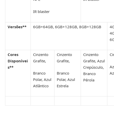
IR blaster
Versões**
6GB+64GB, 6GB+128GB, 8GB+128GB
4
4
6
Cores
Cinzento
Cinzento
Cinzento
Ci
Disponívei
Grafite,
Grafite,
Grafite, Azul
Az
s**
Crepúsculo,
Branco
Branco
Az
Branco
Polar, Azul
Polar, Azul
Pérola
Atlântico
Estrela