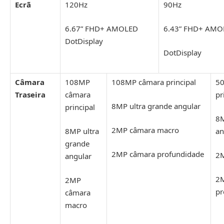
Ecrã
120Hz
90Hz
6.67” FHD+ AMOLED
6.43” FHD+ AMO
DotDisplay
DotDisplay
Câmara
108MP
108MP câmara principal
5
Traseira
câmara
pr
8MP ultra grande angular
principal
8M
2MP câmara macro
8MP ultra
an
grande
2MP câmara profundidade
2M
angular
2
2MP
pr
câmara
macro