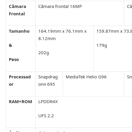
Câmara
Câmara frontal 16MP
Câ
Frontal
Tamanho
164.19mm x 76.1mm x
159.87mm x 73
8.12mm
&
179g
202g
Peso
Processad
Snapdrag
MediaTek Helio G96
Sn
or
on
695
®
RAM+ROM
LPDDR4X
UFS 2.2