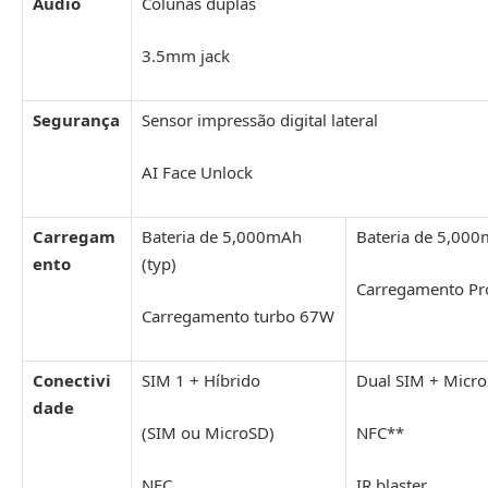
Áudio
Colunas duplas
3.5mm jack
Segurança
Sensor impressão digital lateral
AI Face Unlock
Carregam
Bateria de 5,000mAh
Bateria de 5,000
ento
(typ)
Carregamento P
Carregamento turbo 67W
Conectivi
SIM 1 + Híbrido
Dual SIM + Micr
dade
(SIM ou MicroSD)
NFC**
NFC
IR blaster