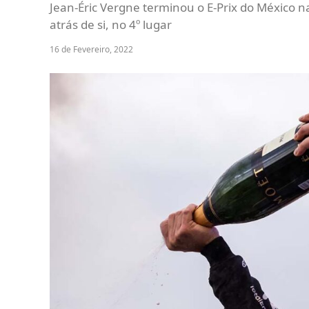
Jean-Éric Vergne terminou o E-Prix do México na
atrás de si, no 4º lugar
16 de Fevereiro, 2022