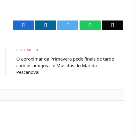
Facebook
LinkedIn
Twitter
WhatsApp
Email
PRÓXIMO
O aproximar da Primavera pede finais de tarde
com os amigos… e Muslitos do Mar da
Pescanova!