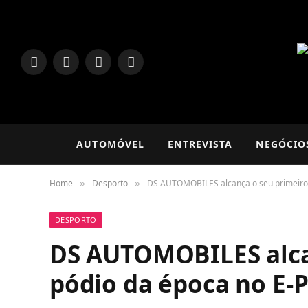
LinkedIn
Facebook
Instagram
TikTok
AUTOMÓVEL
ENTREVISTA
NEGÓCIO
Home
Desporto
DS AUTOMOBILES alcança o seu primeiro
»
»
DESPORTO
DS AUTOMOBILES alca
pódio da época no E-