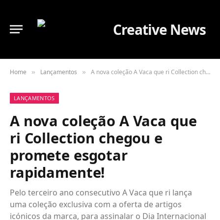
Home
Lançamentos
A nova coleção A Vaca que ri Collection chegou e promete esgotar rapidamente!
»
»
LANÇAMENTOS
A nova coleção A Vaca que
ri Collection chegou e
promete esgotar
rapidamente!
Pelo terceiro ano consecutivo A Vaca que ri lança
uma coleção exclusiva com a oferta de artigos
icónicos da marca, para assinalar o Dia Internacional