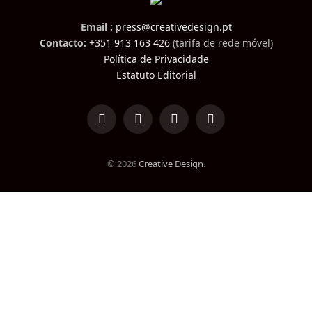
Email :
press@creativedesign.pt
Contacto:
+351 913 163 426
(tarifa de rede móvel)
Política de Privacidade
Estatuto Editorial
LinkedIn
Facebook
Instagram
TikTok
© 2026
Creative Design
.