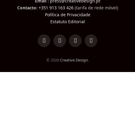
Email :
press@creativedesign.pt
Contacto:
+351 913 163 426
(tarifa de rede móvel)
Política de Privacidade
Estatuto Editorial
LinkedIn
Facebook
Instagram
TikTok
© 2026
Creative Design
.