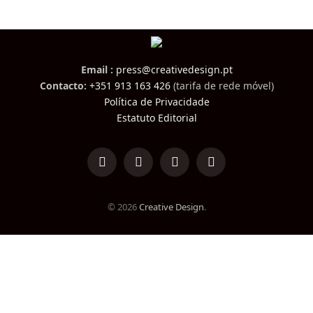
Email :
press@creativedesign.pt
Contacto:
+351 913 163 426
(tarifa de rede móvel)
Política de Privacidade
Estatuto Editorial
LinkedIn
Facebook
Instagram
TikTok
© 2026
Creative Design
.