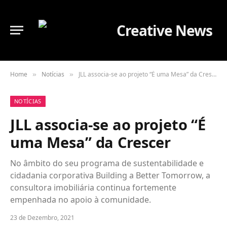
Home
Notícias
JLL associa-se ao projeto “É uma Mesa” da Crescer
»
»
NOTÍCIAS
JLL associa-se ao projeto “É
uma Mesa” da Crescer
No âmbito do seu programa de sustentabilidade e
cidadania corporativa Building a Better Tomorrow, a
consultora imobiliária continua fortemente
empenhada no apoio à comunidade.
23 de Dezembro, 2021