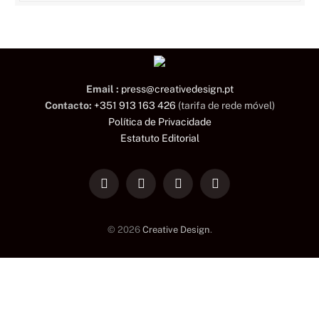
Email :
press@creativedesign.pt
Contacto:
+351 913 163 426
(tarifa de rede móvel)
Política de Privacidade
Estatuto Editorial
LinkedIn
Facebook
Instagram
TikTok
© 2026
Creative Design
.