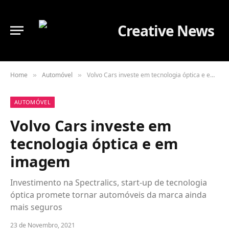
Home
Automóvel
Volvo Cars investe em tecnologia óptica e em imagem
»
»
AUTOMÓVEL
Volvo Cars investe em
tecnologia óptica e em
imagem
Investimento na Spectralics, start-up de tecnologia
óptica promete tornar automóveis da marca ainda
mais seguros
23 de Novembro, 2021