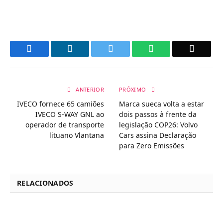
Facebook
LinkedIn
Twitter
WhatsApp
Email
ANTERIOR
PRÓXIMO
IVECO fornece 65 camiões
Marca sueca volta a estar
IVECO S-WAY GNL ao
dois passos à frente da
operador de transporte
legislação COP26: Volvo
lituano Vlantana
Cars assina Declaração
para Zero Emissões
RELACIONADOS