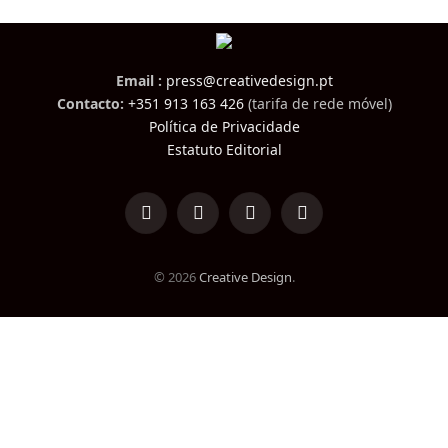
Email :
press@creativedesign.pt
Contacto:
+351 913 163 426
(tarifa de rede móvel)
Política de Privacidade
Estatuto Editorial
LinkedIn
Facebook
Instagram
TikTok
© 2026
Creative Design
.