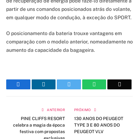
de recuperação de energia pode fazê-lo diretamente a
partir de uns comandos posicionados atrás do volante,
em qualquer modo de condução, à exceção do SPORT.
O posicionamento da bateria trouxe vantagens em
comparação com o modelo anterior, nomeadamente no
aumento da capacidade da bagageira.
Facebook
LinkedIn
Twitter
WhatsApp
Email
ANTERIOR
PRÓXIMO
PINE CLIFFS RESORT
130 ANOS DO PEUGEOT
celebra a magia da época
TYPE 3 E 80 ANOS DO
festiva com propostas
PEUGEOT VLV
exclusivas