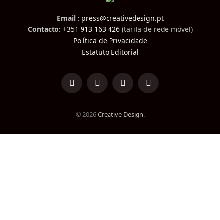
Email :
press@creativedesign.pt
Contacto:
+351 913 163 426
(tarifa de rede móvel)
Política de Privacidade
Estatuto Editorial
LinkedIn
Facebook
Instagram
TikTok
© 2026
Creative Design
.