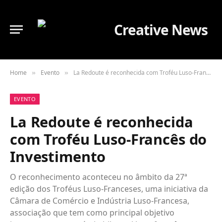
Home
Evento
La Redoute é reconhecida com Troféu Luso-Francês do Investimento
»
»
EVENTO
La Redoute é reconhecida
com Troféu Luso-Francês do
Investimento
O reconhecimento aconteceu no âmbito da 27ª
edição dos Troféus Luso-Franceses, uma iniciativa da
Câmara de Comércio e Indústria Luso-Francesa,
associação que tem como principal objetivo