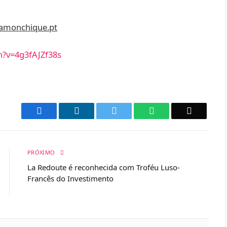
amonchique.pt
h?v=4g3fAJZf38s
Facebook
LinkedIn
Twitter
WhatsApp
Email
PRÓXIMO
La Redoute é reconhecida com Troféu Luso-
Francês do Investimento