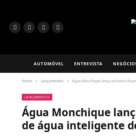
LinkedIn
Facebook
Instagram
TikTok
AUTOMÓVEL
ENTREVISTA
NEGÓCIO
Home
Lançamentos
Água Monchique lança primeiro dispe
»
»
LANÇAMENTOS
Água Monchique lanç
de água inteligente 