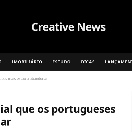
S
IMOBILIÁRIO
ESTUDO
DICAS
LANÇAMEN
ueses mais estão a abandonar
ial que os portugueses
nar