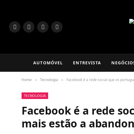
LinkedIn
Facebook
Instagram
TikTok
AUTOMÓVEL
ENTREVISTA
NEGÓCIO
Home
Tecnologia
Facebook é a rede social que os portug
»
»
TECNOLOGIA
Facebook é a rede soc
mais estão a abando