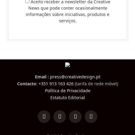
Aceito receber a newsletter da Creative
News que pode conter ocasionalmente
informações sobre iniciativas, produtos e
serviços.
Email :
press@creativedesign.pt
Contacto:
+351 913 163 426
(tarifa de rede móvel)
Política de Privacidade
Estatuto Editorial
LinkedIn
Facebook
Instagram
TikTok