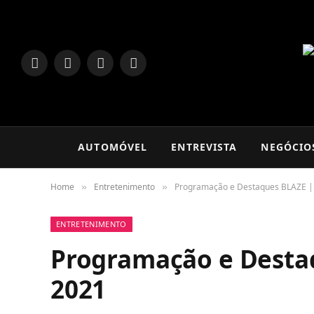
LinkedIn
Facebook
Instagram
TikTok
AUTOMÓVEL
ENTREVISTA
NEGÓCIO
Home
Entretenimento
Programação e Destaques BLAZE |
»
»
ENTRETENIMENTO
Programação e Desta
2021