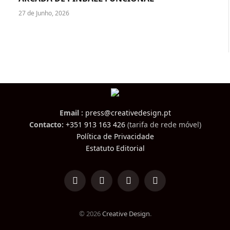
27 de Junho, 2026
Email :
press@creativedesign.pt
Contacto:
+351 913 163 426
(tarifa de rede móvel)
Política de Privacidade
Estatuto Editorial
LinkedIn
Facebook
Instagram
TikTok
© 2026
Creative Design
.