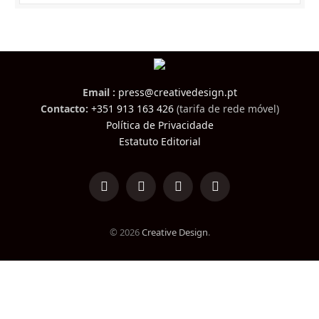
Email :
press@creativedesign.pt
Contacto:
+351 913 163 426
(tarifa de rede móvel)
Política de Privacidade
Estatuto Editorial
LinkedIn
Facebook
Instagram
TikTok
© 2026
Creative Design
.