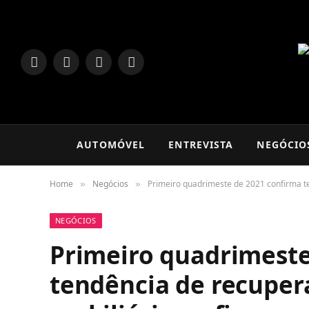
LinkedIn
Facebook
Instagram
TikTok
AUTOMÓVEL
ENTREVISTA
NEGÓCIO
Home
Negócios
Primeiro quadrimeste de 2021 confirma te
»
»
NEGÓCIOS
Primeiro quadrimeste
tendência de recuper