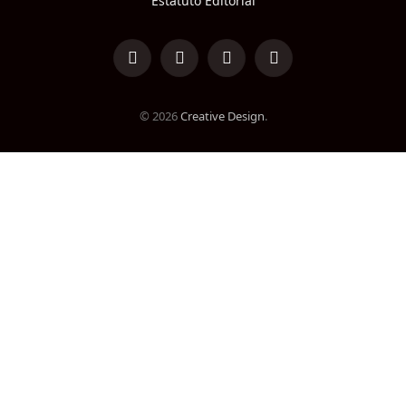
Estatuto Editorial
LinkedIn
Facebook
Instagram
TikTok
© 2026
Creative Design
.