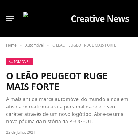
Home
Automóvel
O LEÃO PEUGEOT RUGE MAIS FORTE
»
»
AUTOMÓVEL
O LEÃO PEUGEOT RUGE
MAIS FORTE
A mais antiga marca automóvel do mundo ainda em
atividade reafirma a sua personalidade e o seu
caráter através de um novo logótipo. Abre-se uma
nova página da história da PEUGEOT.
22 de Julho, 2021